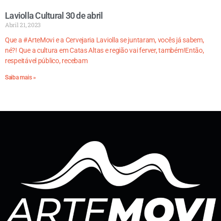
Laviolla Cultural 30 de abril
Abril 21, 2023
Que a #ArteMovi e a Cervejaria Laviolla se juntaram, vocês já sabem,
né?! Que a cultura em Catas Altas e região vai ferver, também!Então,
respeitável público, recebam
Saiba mais »