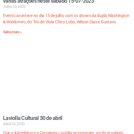
várias atrações neste sábado 15-07-2023
Julho 13, 2023
Evento acontece no dia 15 de julho com os shows da dupla Washington
& Waldomiro, do Trio de Viola Chico Lobo, Wilson Dias e Gustavo
Saiba mais »
Laviolla Cultural 30 de abril
Abril 21, 2023
Que a #ArteMovi e a Cervejaria Laviolla se juntaram, vocês já sabem,