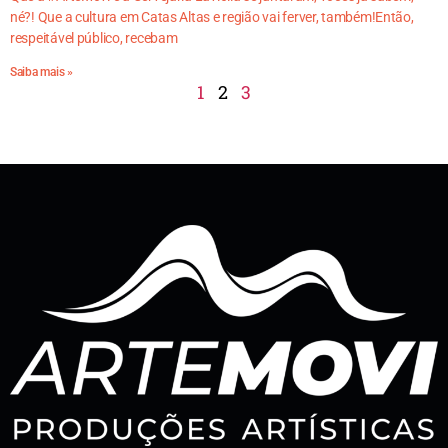
né?! Que a cultura em Catas Altas e região vai ferver, também!Então,
respeitável público, recebam
Saiba mais »
1
2
3